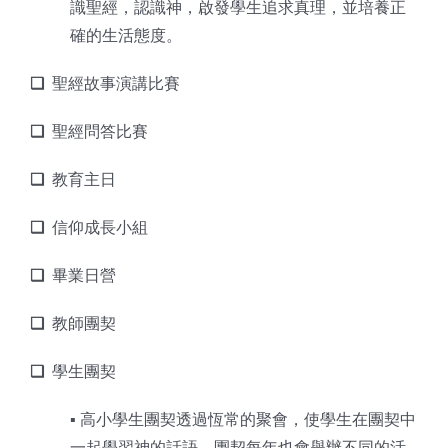
識聖經，認識神，啟發學生追求真理，並培養正
確的生活態度。
❑
聖經故事演講比賽
❑
聖經問答比賽
❑
教育主日
❑
信仰成長小組
❑
畢業日營
❑
教師團契
❑
學生團契
▪︎ 高小學生團契透過恆常的聚會，使學生在團契中
一起學習神的話語。團契每年也會舉辦不同的活