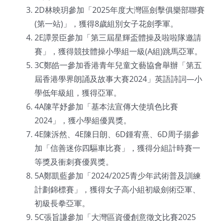
2D林映玥參加「2025年度大灣區劍擊俱樂部聯賽
(第一站)」，獲得8歲組別女子花劍季軍。
2E譚景臣參加「第三屆星輝盃體操及啦啦隊邀請
賽」，獲得競技體操小學組一級(A組)跳馬亞軍。
3C鄭皓一參加香港青年兒童文藝協會舉辦「第五
屆香港學界朗誦及故事大賽2024」英語詩詞—小
學低年級組，獲得亞軍。
4A陳芊妤參加「基本法宣傳大使填色比賽
2024」，獲小學組優異獎。
4E陳泝然、4E陳日朗、6D鍾宥熹、6D周子揚參
加「信善迷你四驅車比賽」，獲得分組計時賽一
等獎及衝刺賽優異獎。
5A鄭凱藍參加「2024/2025青少年武術普及訓練
計劃錦標賽」，獲得女子高小組初級劍術亞軍、
初級長拳亞軍。
5C張旨謙參加「大灣區資優創意徵文比賽2025