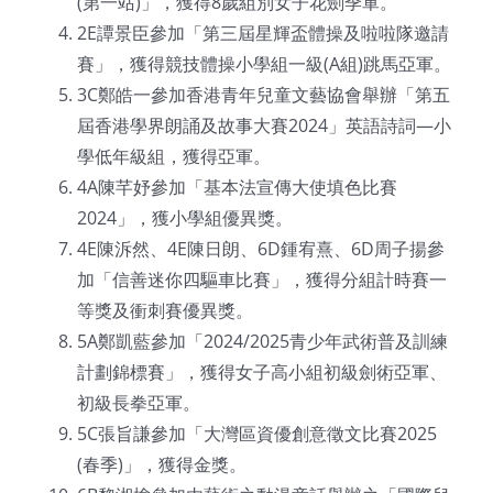
(第一站)」，獲得8歲組別女子花劍季軍。
2E譚景臣參加「第三屆星輝盃體操及啦啦隊邀請
賽」，獲得競技體操小學組一級(A組)跳馬亞軍。
3C鄭皓一參加香港青年兒童文藝協會舉辦「第五
屆香港學界朗誦及故事大賽2024」英語詩詞—小
學低年級組，獲得亞軍。
4A陳芊妤參加「基本法宣傳大使填色比賽
2024」，獲小學組優異獎。
4E陳泝然、4E陳日朗、6D鍾宥熹、6D周子揚參
加「信善迷你四驅車比賽」，獲得分組計時賽一
等獎及衝刺賽優異獎。
5A鄭凱藍參加「2024/2025青少年武術普及訓練
計劃錦標賽」，獲得女子高小組初級劍術亞軍、
初級長拳亞軍。
5C張旨謙參加「大灣區資優創意徵文比賽2025
(春季)」，獲得金獎。