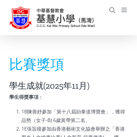
Skip
to
content
比賽獎項
學生成就(2025年11月)
學生得獎事項﹕
1B陳善妤參加「第十八屆跆拳道博覽會」，獲得
品勢（女子-B) 6歲黃帶第二名。
1E張旨瞳參加由香港藝術文化協會舉辦之「香港