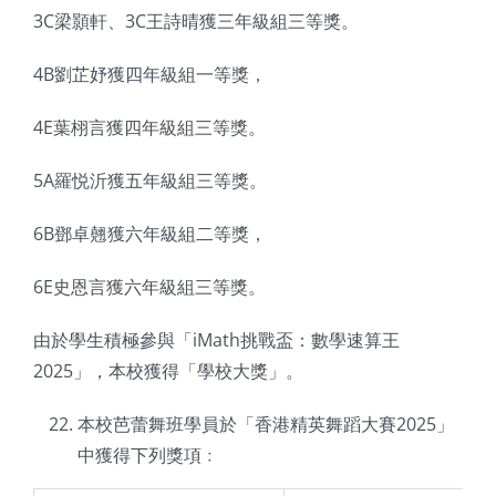
3C梁顥軒、3C王詩晴獲三年級組三等獎。
4B劉芷妤獲四年級組一等獎，
4E葉栩言獲四年級組三等獎。
5A羅悦沂獲五年級組三等獎。
6B鄧卓翹獲六年級組二等獎，
6E史恩言獲六年級組三等獎。
由於學生積極參與「iMath挑戰盃：數學速算王
2025」，本校獲得「學校大獎」。
本校芭蕾舞班學員於「香港精英舞蹈大賽2025」
中獲得下列獎項﹕