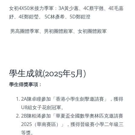
女初4X50米接力季軍﹕3A黃少蕙、4C蔡宇翹、4E毛嘉
妤、4E鄭鎧瑩、 5C林彥希、5D鄭鎧澄
 男高團體季軍、男初團體殿軍、女初團體殿軍
學生成就(2025年5月)
學生得獎事項﹕
2A陳卓瞳參加「香港小學生劍擊邀請賽」，獲得
U8組女子花劍冠軍。
2B陳柏浠參加「華夏盃全國數學奧林匹克邀請賽
2025（華南賽區）」，獲得晉級賽小學二年級三
等獎。