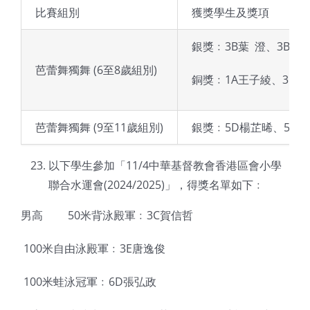
比賽組別
獲獎學生及獎項
銀獎﹕3B葉 澄、3B陳
芭蕾舞獨舞 (6至8歲組別)
銅獎﹕1A王子綾、3D
芭蕾舞獨舞 (9至11歲組別)
銀獎﹕5D楊芷晞、5E余
以下學生參加「11/4中華基督教會香港區會小學
聯合水運會(2024/2025)」，得獎名單如下﹕
男高  50米背泳殿軍﹕3C賀信哲
 100米自由泳殿軍﹕3E唐逸俊
 100米蛙泳冠軍﹕6D張弘政