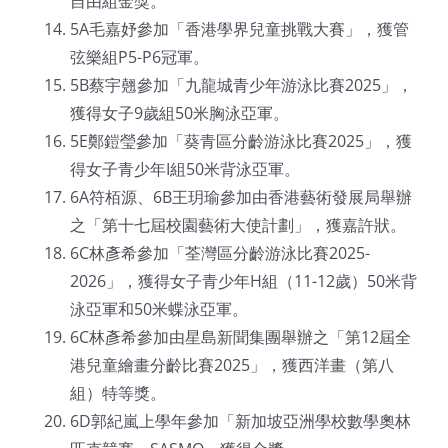
自由組金獎。
5A毛嘉妤參加「香港學界兒童挑戰大賽」，獲管
弦樂組P5-P6冠軍。
5B蔡宇翹參加「九龍城青少年游泳比賽2025」，
獲得女子9歲組50米胸泳亞軍。
5E鄭鎧瑩參加「葵青區分齡游泳比賽2025」，獲
得女子青少年I組50米背泳亞軍。
6A符栢源、6B王玥瑜參加由香港藝術發展局舉辦
之「第十七屆校園藝術大使計劃」，獲嘉許狀。
6C林彥希參加「荃灣區分齡游泳比賽2025-
2026」，獲得女子青少年H組（11-12歲）50米背
泳亞軍和50米蝶泳亞軍。
6C林彥希參加由星島新聞集團舉辦之「第12屆全
港兒童繪畫分齡比賽2025」，獲西洋畫（第八
組）特等獎。
6D郭紀嵐上學年參加「新加坡亞洲學校數學奧林