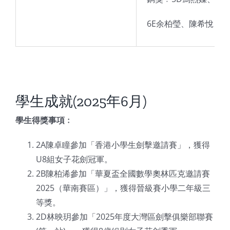
6E余柏瑩、陳希悅（24
學生成就(2025年6月)
學生得獎事項﹕
2A陳卓瞳參加「香港小學生劍擊邀請賽」，獲得
U8組女子花劍冠軍。
2B陳柏浠參加「華夏盃全國數學奧林匹克邀請賽
2025（華南賽區）」，獲得晉級賽小學二年級三
等獎。
2D林映玥參加「2025年度大灣區劍擊俱樂部聯賽