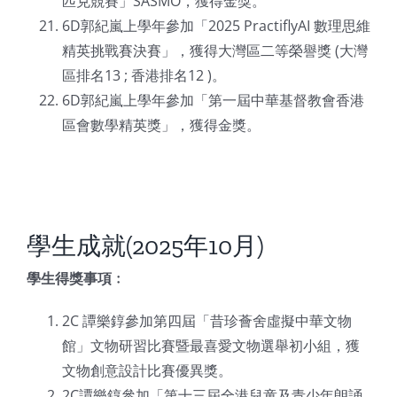
匹克競賽」SASMO，獲得金獎。
6D郭紀嵐上學年參加「2025 PractiflyAI 數理思維
精英挑戰賽決賽」，獲得大灣區二等榮譽獎 (大灣
區排名13 ; 香港排名12 )。
6D郭紀嵐上學年參加「第一屆中華基督教會香港
區會數學精英獎」，獲得金獎。
學生成就(2025年10月)
學生得獎事項﹕
2C 譚樂錞參加第四屆「昔珍薈舍虛擬中華文物
館」文物研習比賽暨最喜愛文物選舉初小組，獲
文物創意設計比賽優異獎。
2C譚樂錞參加「第十三屆全港兒童及青少年朗誦