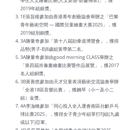
學生人文繪畫比賽(人文新苗-節慶傳承)」，獲
2019年組銀獎。
1E張旨瞳參加由香港青年創藝協會舉辦之「巴黎
青年藝術空間 — 國際兒童繪畫大賽2025」，獲
2019組別銅獎。
3A陳量奇參加「第十八屆跆拳道博覽會」，獲得
品勢(男子-B)8歲組黃帶第二名。
3A陳量奇參加由good morning CLASS舉辦之
「第四屆肖像畫繪畫比賽暨作品展覽」，獲2017
名人組銅獎。
3B黃善悠參加由天才兒童表演藝術交流協會舉辦
「全港18區音樂比賽」，獲鋼琴（小一及小二
組）金獎。
4A李泇橋參加「同心投入全入運會南區分齡乒乓
球比賽2025」，獲得女子青少年組單打FJ組(九歲
或以下)亞軍。