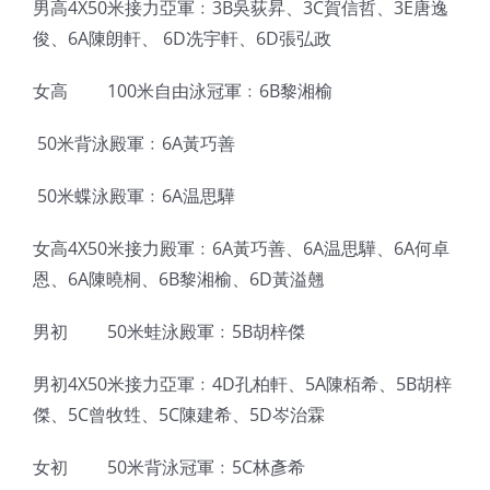
男高4X50米接力亞軍﹕3B吳荻昇、3C賀信哲、3E唐逸
俊、6A陳朗軒、 6D冼宇軒、6D張弘政
女高  100米自由泳冠軍﹕6B黎湘榆
 50米背泳殿軍﹕6A黃巧善
 50米蝶泳殿軍﹕6A温思驊
女高4X50米接力殿軍﹕6A黃巧善、6A温思驊、6A何卓
恩、6A陳曉桐、6B黎湘榆、6D黃溢翹
男初  50米蛙泳殿軍﹕5B胡梓傑
男初4X50米接力亞軍﹕4D孔柏軒、5A陳栢希、5B胡梓
傑、5C曾牧甡、5C陳建希、5D岑治霖
女初  50米背泳冠軍﹕5C林彥希