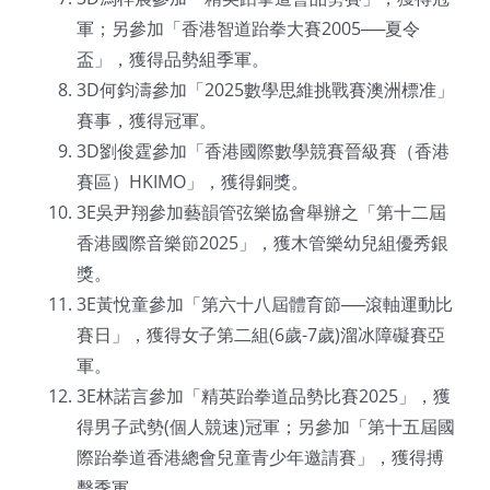
軍；另參加「香港智道跆拳大賽2005──夏令
盃」，獲得品勢組季軍。
3D何鈞濤參加「2025數學思維挑戰賽澳洲標准」
賽事，獲得冠軍。
3D劉俊霆參加「香港國際數學競賽晉級賽（香港
賽區）HKIMO」，獲得銅獎。
3E吳尹翔參加藝韻管弦樂協會舉辦之「第十二屆
香港國際音樂節2025」，獲木管樂幼兒組優秀銀
獎。
3E黃悅童參加「第六十八屆體育節──滾軸運動比
賽日」，獲得女子第二組(6歲-7歲)溜冰障礙賽亞
軍。
3E林諾言參加「精英跆拳道品勢比賽2025」，獲
得男子武勢(個人競速)冠軍；另參加「第十五屆國
際跆拳道香港總會兒童青少年邀請賽」，獲得搏
擊季軍。