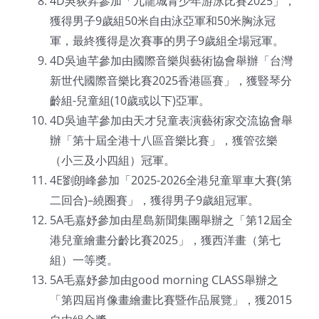
4D吳荻昇參加「九龍城青少年游泳比賽2025」，
獲得男子9歲組50米自由泳亞軍和50米胸泳冠
軍，最終獲得是次賽事的男子9歲組全場冠軍。
4D吳迪芊參加由國際音樂與藝術協會舉辦「台灣
新世代國際音樂比賽2025香港區賽」，獲豎琴分
齡組-兒童組(10歲或以下)亞軍。
4D吳迪芊參加由天才兒童表演藝術家交流協會舉
辦「第十屆全港十八區音樂比賽」，獲管弦樂
（小三及小四組）冠軍。
4E劉朗峰參加「2025-2026全港兒童單車大賽(第
二回合)–繞圈賽」，獲得男子9歲組冠軍。
5A毛嘉妤參加由星島新聞集團舉辦之「第12屆全
港兒童繪畫分齡比賽2025」，獲西洋畫（第七
組）一等獎。
5A毛嘉妤參加由good morning CLASS舉辦之
「第四屆肖像畫繪畫比賽暨作品展覽」，獲2015