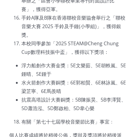
舉辦之「區會小學聯校畢業專刊封面設計比
賽」，獲得亞軍。
手鈴A隊及B隊在香港聯校音樂協會舉行之「聯校
音樂大賽 2025 手鈴及手鐘(小學組)」，獲得銀
獎。
本校同學參加「2025 STEAM@Cheng Chung
Cup數理科技振中盃」，獲得以下獎項：
浮力船創作大賽金獎：5E文樂茹、5E胡軼嵐、5E
鍾晴、5E鍾于
水火箭創作大賽銅獎：6E郭柏賢、6E林詠嵐、6E
梁芷寧、6E馬羨晴
抗震高塔設計大賽銅獎：5B陳振昊、5B李澤賢、
5D蕭浩泓、5D鄭啟柏、5D韋心樂
有關「第七十七屆學校音樂節比賽」事宜﹕
個人比賽成績將於稍後公佈，獎狀及獎項將於稍後派