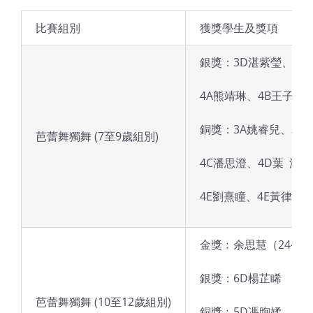
比賽組別
獲獎學生及獎項
銀獎：3D湛紫瑩、3D
4A熊靖琳、4B王子純
銅獎：3A姚睿兒、3B
芭蕾舞獨舞 (7至9歲組別)
4C潘思澄、4D葉 澄、
4E劉熹瞳、4E黃律縈
金獎﹕余思慧（24-2
銀獎：6D楊芷睎
芭蕾舞獨舞 (10至12歲組別)
銅獎﹕5D馮煦媃、6C