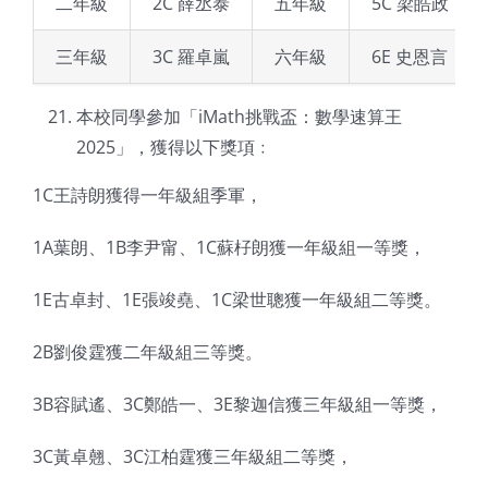
二年級
2C 薛丞泰
五年級
5C 梁皓政
三年級
3C 羅卓嵐
六年級
6E 史恩言
本校同學參加「iMath挑戰盃：數學速算王
2025」，獲得以下獎項﹕
1C王詩朗獲得一年級組季軍，
1A葉朗、1B李尹甯、1C蘇杍朗獲一年級組一等獎，
1E古卓封、1E張竣堯、1C梁世聰獲一年級組二等獎。
2B劉俊霆獲二年級組三等獎。
3B容賦遙、3C鄭皓一、3E黎迦信獲三年級組一等獎，
3C黃卓翹、3C江柏霆獲三年級組二等獎，