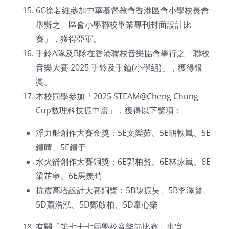
6C徐若維參加中華基督教會香港區會小學校長會
舉辦之「區會小學聯校畢業專刊封面設計比
賽」，獲得亞軍。
手鈴A隊及B隊在香港聯校音樂協會舉行之「聯校
音樂大賽 2025 手鈴及手鐘(小學組)」，獲得銀
獎。
本校同學參加「2025 STEAM@Cheng Chung
Cup數理科技振中盃」，獲得以下獎項：
浮力船創作大賽金獎：5E文樂茹、5E胡軼嵐、5E
鍾晴、5E鍾于
水火箭創作大賽銅獎：6E郭柏賢、6E林詠嵐、6E
梁芷寧、6E馬羨晴
抗震高塔設計大賽銅獎：5B陳振昊、5B李澤賢、
5D蕭浩泓、5D鄭啟柏、5D韋心樂
有關「第七十七屆學校音樂節比賽」事宜﹕