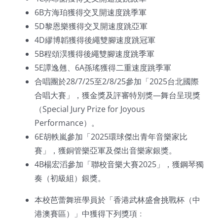
6B方海珀獲得交叉開速度跳季軍
5D黎恩樂獲得交叉開速度跳亞軍
4D繆博韜獲得後繩雙腳速度跳冠軍
5B程頌淏獲得後繩雙腳速度跳季軍
5E譚逸翹、6A孫瑤獲得二重速度跳季軍
合唱團於28/7/25至2/8/25參加「2025台北國際
合唱大賽」，獲金獎及評審特別獎—舞台呈現獎
（Special Jury Prize for Joyous
Performance）。
6E胡軼嵐參加「2025環球傑出青年音樂家比
賽」，獲銅管樂亞軍及傑出音樂家銀獎。
4B楊宏滔參加「聯校音樂大賽2025」，獲鋼琴獨
奏（初級組）銀獎。
本校芭蕾舞班學員於「香港武林盛會挑戰杯（中
港澳賽區）」中獲得下列獎項﹕