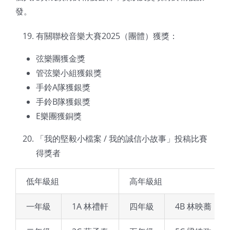
發。
有關聯校音樂大賽2025（團體）獲獎：
弦樂團獲金獎
管弦樂小組獲銀獎
手鈴A隊獲銀獎
手鈴B隊獲銀獎
E樂團獲銅獎
「我的堅毅小檔案 / 我的誠信小故事」投稿比賽
得獎者
低年級組
高年級組
一年級
1A 林禮軒
四年級
4B 林映蕎