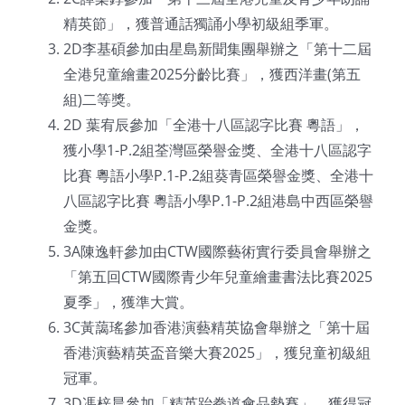
精英節」，獲普通話獨誦小學初級組季軍。
2D李基碩參加由星島新聞集團舉辦之「第十二屆
全港兒童繪畫2025分齡比賽」，獲西洋畫(第五
組)二等獎。
2D 葉宥辰參加「全港十八區認字比賽 粵語」，
獲小學1-P.2組荃灣區榮譽金獎、全港十八區認字
比賽 粵語小學P.1-P.2組葵青區榮譽金獎、全港十
八區認字比賽 粵語小學P.1-P.2組港島中西區榮譽
金獎。
3A陳逸軒參加由CTW國際藝術實行委員會舉辦之
「第五回CTW國際青少年兒童繪畫書法比賽2025
夏季」，獲準大賞。
3C黃藹瑤參加香港演藝精英協會舉辦之「第十屆
香港演藝精英盃音樂大賽2025」，獲兒童初級組
冠軍。
3D馮梓晨參加「精英跆拳道會品勢賽」，獲得冠