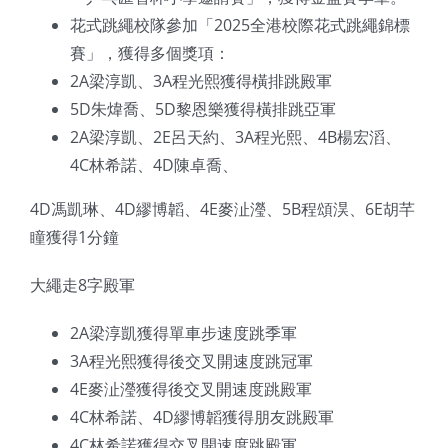
花式跳繩校隊參加「2025全港校際花式跳繩錦標
賽」，獲得多個獎項：
2A梁淳凱、3A程光熙獲得橫排跳殿軍
5D朱煒喬、5D黎恩樂獲得橫排跳亞軍
2A梁淳凱、2E呂天約、3A程光熙、4B楊宏滔、
4C林希諾、4D陳卓喬、
4D馮凱琳、4D繆博韜、4E麥沚瀅、5B程頌淏、6E胡芊
瞳獲得1分鐘
大繩走8字殿軍
2A梁淳凱獲得單車步速度跳季軍
3A程光熙獲得後交叉開速度跳冠軍
4E麥沚瀅獲得後交叉開速度跳殿軍
4C林希諾、4D繆博韜獲得朋友跳殿軍
4C林希諾獲得交叉開速度跳殿軍