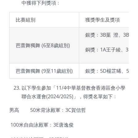
中獲得下列獎項﹕
比賽組別
獲獎學生及獎項
銀獎﹕3B葉 澄、3B陳
芭蕾舞獨舞 (6至8歲組別)
銅獎﹕1A王子綾、3D
芭蕾舞獨舞 (9至11歲組別)
銀獎﹕5D楊芷晞、5E余
以下學生參加「11/4中華基督教會香港區會小學
聯合水運會(2024/2025)」，得獎名單如下﹕
男高  50米背泳殿軍﹕3C賀信哲
 100米自由泳殿軍﹕3E唐逸俊