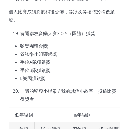
個人比賽成績將於稍後公佈，獎狀及獎項將於稍後派
發。
有關聯校音樂大賽2025（團體）獲獎：
弦樂團獲金獎
管弦樂小組獲銀獎
手鈴A隊獲銀獎
手鈴B隊獲銀獎
E樂團獲銅獎
「我的堅毅小檔案 / 我的誠信小故事」投稿比賽
得獎者
低年級組
高年級組