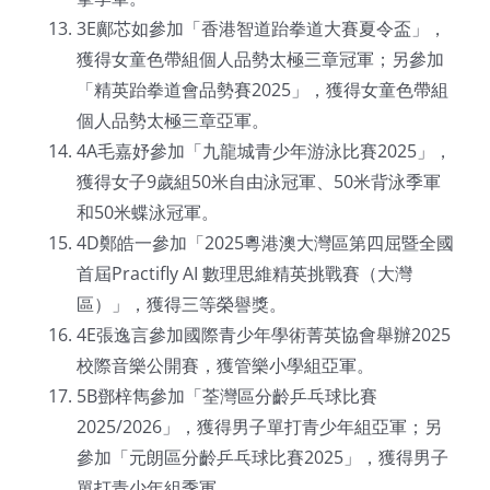
3E鄺芯如參加「香港智道跆拳道大賽夏令盃」，
獲得女童色帶組個人品勢太極三章冠軍；另參加
「精英跆拳道會品勢賽2025」，獲得女童色帶組
個人品勢太極三章亞軍。
4A毛嘉妤參加「九龍城青少年游泳比賽2025」，
獲得女子9歲組50米自由泳冠軍、50米背泳季軍
和50米蝶泳冠軍。
4D鄭皓一參加「2025粵港澳大灣區第四屈暨全國
首屆Practifly AI 數理思維精英挑戰賽（大灣
區）」，獲得三等榮譽獎。
4E張逸言參加國際青少年學術菁英協會舉辦2025
校際音樂公開賽，獲管樂小學組亞軍。
5B鄧梓雋參加「荃灣區分齡乒乓球比賽
2025/2026」，獲得男子單打青少年組亞軍；另
參加「元朗區分齡乒乓球比賽2025」，獲得男子
單打青少年組季軍。