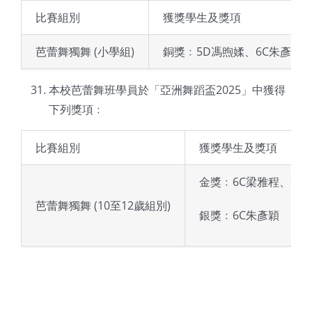
比賽組別
獲獎學生及獎項
芭蕾舞獨舞 (小學組)
銅獎﹕5D馮煦媃、6C朱彥穎、
本校芭蕾舞班學員於「亞洲舞蹈盃2025」中獲得
下列獎項﹕
比賽組別
獲獎學生及獎項
金獎﹕6C梁雅程、6E
芭蕾舞獨舞 (10至12歲組別)
銀獎﹕6C朱彥穎