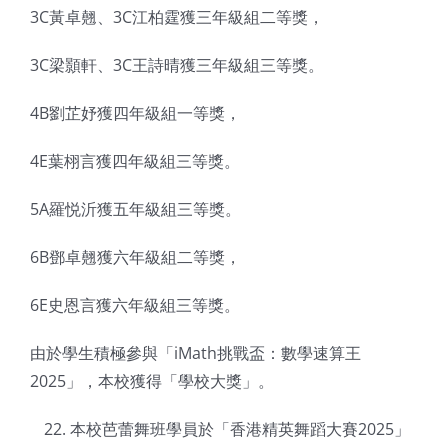
3C黃卓翹、3C江柏霆獲三年級組二等獎，
3C梁顥軒、3C王詩晴獲三年級組三等獎。
4B劉芷妤獲四年級組一等獎，
4E葉栩言獲四年級組三等獎。
5A羅悦沂獲五年級組三等獎。
6B鄧卓翹獲六年級組二等獎，
6E史恩言獲六年級組三等獎。
由於學生積極參與「iMath挑戰盃：數學速算王
2025」，本校獲得「學校大獎」。
本校芭蕾舞班學員於「香港精英舞蹈大賽2025」