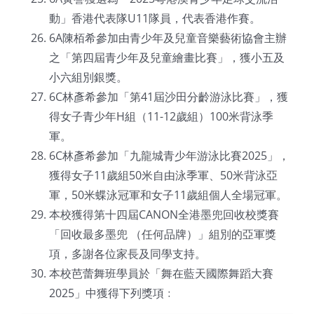
動」香港代表隊U11隊員，代表香港作賽。
6A陳栢希參加由青少年及兒童音樂藝術協會主辦
之「第四屆青少年及兒童繪畫比賽」，獲小五及
小六組別銀獎。
6C林彥希參加「第41屆沙田分齡游泳比賽」，獲
得女子青少年H組（11-12歲組）100米背泳季
軍。
6C林彥希參加「九龍城青少年游泳比賽2025」，
獲得女子11歲組50米自由泳季軍、50米背泳亞
軍，50米蝶泳冠軍和女子11歲組個人全場冠軍。
本校獲得第十四屆CANON全港墨兜回收校獎賽
「回收最多墨兜 （任何品牌）」組別的亞軍獎
項，多謝各位家長及同學支持。
本校芭蕾舞班學員於「舞在藍天國際舞蹈大賽
2025」中獲得下列獎項﹕