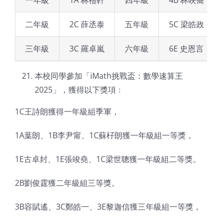
一年級
1A 林禮軒
四年級
4B 林映蕎
二年級
2C 薛丞泰
五年級
5C 梁皓政
三年級
3C 羅卓嵐
六年級
6E 史恩言
本校同學參加「iMath挑戰盃：數學速算王
2025」，獲得以下獎項﹕
1C王詩朗獲得一年級組季軍，
1A葉朗、1B李尹甯、1C蘇杍朗獲一年級組一等獎，
1E古卓封、1E張竣堯、1C梁世聰獲一年級組二等獎。
2B劉俊霆獲二年級組三等獎。
3B容賦遙、3C鄭皓一、3E黎迦信獲三年級組一等獎，