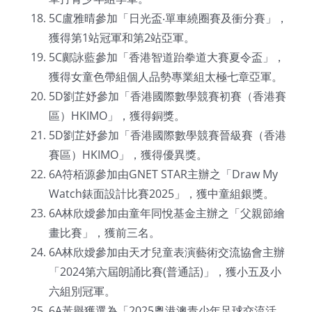
5C盧雅晴參加「日光盃‧單車繞圈賽及衝分賽」，
獲得第1站冠軍和第2站亞軍。
5C鄺詠藍參加「香港智道跆拳道大賽夏令盃」，
獲得女童色帶組個人品勢專業組太極七章亞軍。
5D劉芷妤參加「香港國際數學競賽初賽（香港賽
區）HKIMO」，獲得銅獎。
5D劉芷妤參加「香港國際數學競賽晉級賽（香港
賽區）HKIMO」，獲得優異獎。
6A符栢源參加由GNET STAR主辦之「Draw My
Watch錶面設計比賽2025」，獲中童組銀獎。
6A林欣嬡參加由童年同悅基金主辦之「父親節繪
畫比賽」，獲前三名。
6A林欣嬡參加由天才兒童表演藝術交流協會主辦
「2024第六屆朗誦比賽(普通話)」，獲小五及小
六組別冠軍。
6A黃譽獲選為「2025粵港澳青少年足球交流活