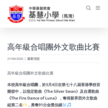
Skip
to
content
高年級合唱團外文歌曲比賽
21/04/2026
|
最新消息
高年級合唱團外文歌曲比賽
本校高年級合唱團，於
3
月
4
日在第七十八屆香港學校音
樂節中，以指定歌曲《
The Silver Swan
》及自選歌曲
《
The Fire Dance of Luna
》，奪得新界西外文歌曲
組第二名
，勇奪
91
分金獎佳績