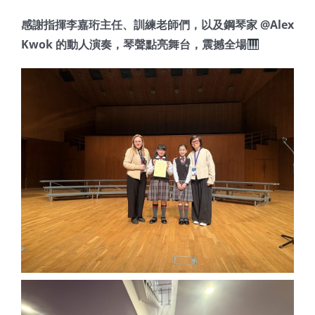
感謝指揮李嘉珩主任、訓練老師們，以及鋼琴家 @Alex
Kwok 的動人演奏，琴聲點亮舞台，震撼全場