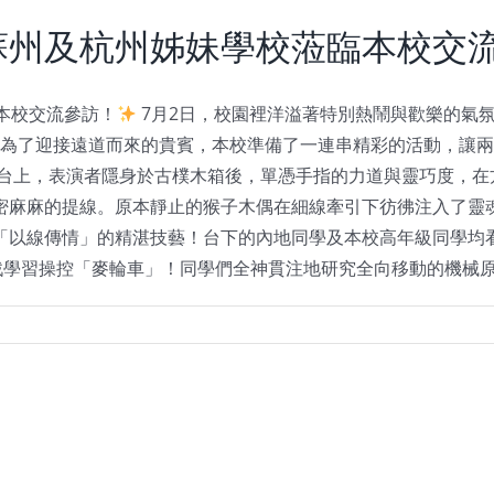
蘇州及杭州姊妹學校蒞臨本校交
本校交流參訪！
7月2日，校園裡洋溢著特別熱鬧與歡樂的氣
為了迎接遠道而來的貴賓，本校準備了一連串精彩的活動，讓
舞台上，表演者隱身於古樸木箱後，單憑手指的力道與靈巧度，在
密麻麻的提線。原本靜止的猴子木偶在細線牽引下彷彿注入了靈
「以線傳情」的精湛技藝！台下的內地同學及本校高年級同學均看
—挑戰學習操控「麥輪車」！同學們全神貫注地研究全向移動的機械