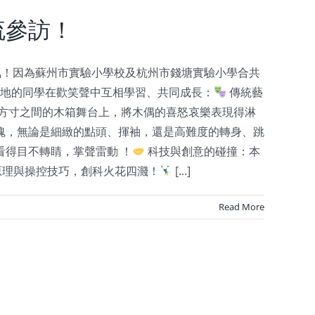
流參訪！
氛！因為蘇州市實驗小學校及杭州市錢塘實驗小學合共
兩地的同學在歡笑聲中互相學習、共同成長：
傳統藝
方寸之間的木箱舞台上，將木偶的喜怒哀樂表現得淋
魂，無論是細緻的點頭、揮袖，還是高難度的轉身、跳
得目不轉睛，掌聲雷動 ！
科技與創意的碰撞：本
原理與操控技巧，創科火花四濺！
[...]
Read More