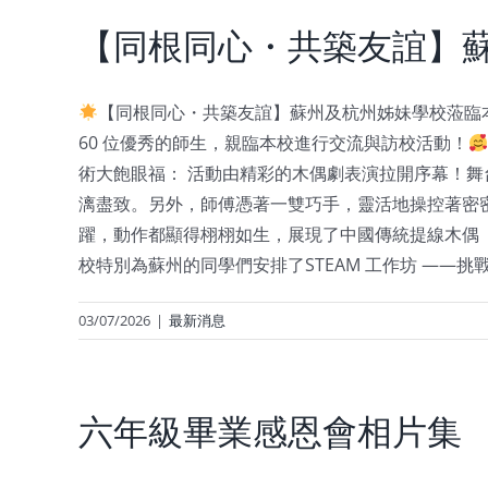
【同根同心・共築友誼】
【同根同心・共築友誼】蘇州及杭州姊妹學校蒞臨
60 位優秀的師生，親臨本校進行交流與訪校活動！
術大飽眼福： 活動由精彩的木偶劇表演拉開序幕！
漓盡致。另外，師傅憑著一雙巧手，靈活地操控著密
躍，動作都顯得栩栩如生，展現了中國傳統提線木偶
校特別為蘇州的同學們安排了STEAM 工作坊 —
03/07/2026
|
最新消息
六年級畢業感恩會相片集