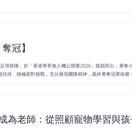
」奪冠】
足球校隊」於「香港學界無人機公開賽2026」脫穎而出，勇奪
相扶持、積極面對挑戰，充分展現團隊精神，最終勇奪冠軍殊榮
咪成為老師：從照顧寵物學習與