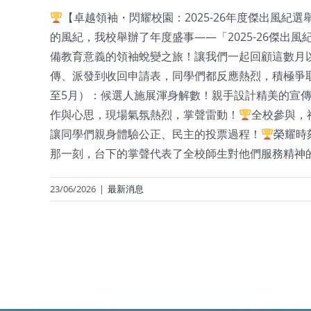
【卓越領袖・閃耀校園：2025-26年度傑出風紀
的風紀，我校舉辦了年度盛事——「2025-26傑
備教育意義的領袖蛻變之旅！讓我們一起回顧這數月
傳、派發到收回申請表，同學們都反應熱烈，積極爭取
至5月）：候選人施展渾身解數！親手設計精美的宣傳
作與心思，現場氣氛熱烈，掌聲雷動！
全校參與，
讓同學們親身體驗公正、民主的投票過程！
榮耀時
那一刻，台下的掌聲代表了全校師生對他們服務精神
23/06/2026
|
最新消息