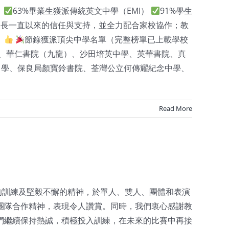
：
63%畢業生獲派傳統英文中學（EMI）
91%學生
家長一直以來的信任與支持，並全力配合家校協作；教
。
節錄獲派頂尖中學名單（完整榜單已上載學校
、華仁書院（九龍）、沙田培英中學、英華書院、真
中學、保良局顏寶鈴書院、荃灣公立何傳耀紀念中學、
Read More
的訓練及堅毅不懈的精神，於單人、雙人、團體和表演
團隊合作精神，表現令人讚賞。同時，我們衷心感謝教
們繼續保持熱誠，積極投入訓練，在未來的比賽中再接