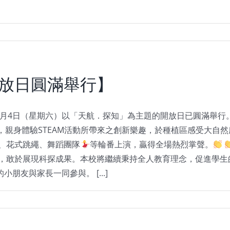
開放日圓滿舉行】
7月4日（星期六）以「天航．探知」為主題的開放日已圓滿舉行
，親身體驗STEAM活動所帶來之創新樂趣，於種植區感受大自
、花式跳繩、舞蹈團隊
等輪番上演，贏得全場熱烈掌聲。
，敢於展現科探成果。本校將繼續秉持全人教育理念，促進學生
友與家長一同參與。 [...]