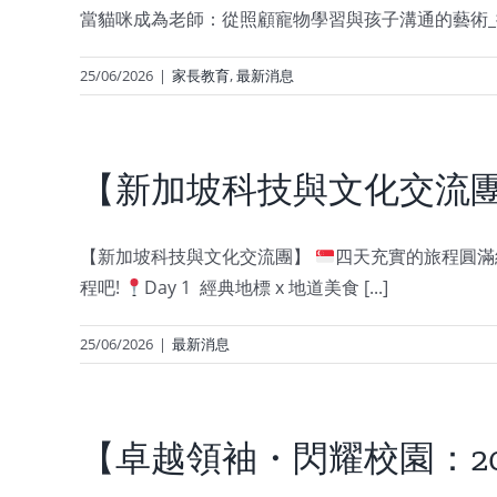
當貓咪成為老師：從照顧寵物學習與孩子溝通的藝術
25/06/2026
|
家長教育
,
最新消息
【新加坡科技與文化交流
【新加坡科技與文化交流團】
四天充實的旅程圓滿
程吧!
Day 1 經典地標 x 地道美食 [...]
25/06/2026
|
最新消息
【卓越領袖・閃耀校園：20