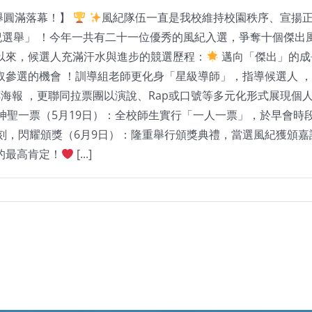
選舉圓滿落幕！】
風紀隊伍一直是我校維持校園秩序、宣揚
出風紀選舉」 ！今年一共有二十一位優秀的風紀入選，爭奪十個傑
以來，候選人充滿汗水與進步的競選歷程：
邁向「傑出」的成
參選的機會 ！訓導組老師更化身「星級導師」，指導候選人 
海報 ，更聯同拉票團以演說、Rap或口號等多元化形式展現個
神聖一票（5月19日）：全校師生實行「一人一票」，於早會時
刻，閃耀頒獎（6月9日）：隆重舉行頒獎典禮，當選風紀獲頒
的最高肯定！
[...]