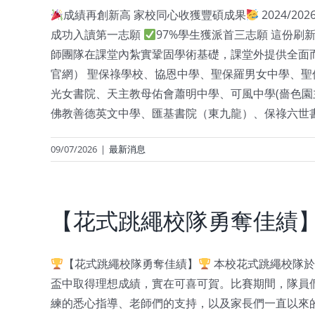
成績再創新高 家校同心收獲豐碩成果
2024/
成功入讀第一志願
97%學生獲派首三志願 這份
師團隊在課堂內紮實鞏固學術基礎，課堂外提供全面
官網） 聖保祿學校、協恩中學、聖保羅男女中學、
光女書院、天主教母佑會蕭明中學、可風中學(嗇色
佛教善德英文中學、匯基書院（東九龍）、保祿六世書院⋯⋯
09/07/2026
|
最新消息
【花式跳繩校隊勇奪佳績
【花式跳繩校隊勇奪佳績】
本校花式跳繩校隊於
盃中取得理想成績，實在可喜可賀。比賽期間，隊員
練的悉心指導、老師們的支持，以及家長們一直以來