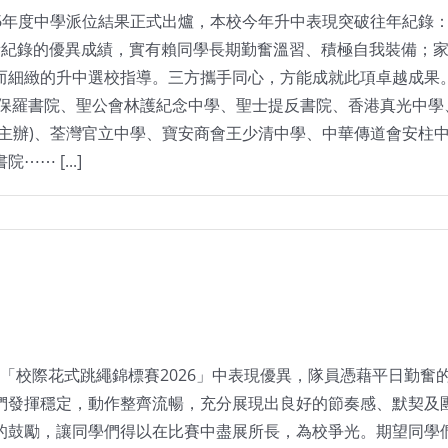
2026年度中學派位結果正式出爐，本校今年升中表現突破往年紀錄
刷新紀錄的優異成績，實有賴同學長期勤奮溫習、積極自我裝備；
而細緻的升中選校指導。三方攜手同心，方能成就此項卓越成果
聖保羅書院、聖公會林護紀念中學、聖士提反書院、香港真光中學
園主辦)、荃灣官立中學、寶安商會王少清中學、中華傳道會安柱
 [...]
】
「校際花式跳繩錦標賽2026」中表現優異，隊員憑藉平日勤奮
們發揮穩定，動作整齊流暢，充分展現出良好的節奏感、默契及
的鼓勵，讓同學們得以在比賽中盡展所長，為校爭光。期望同學