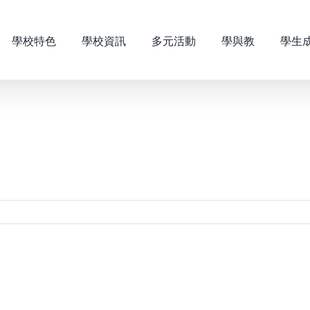
學校特色
學校資訊
多元活動
學與教
學生
】