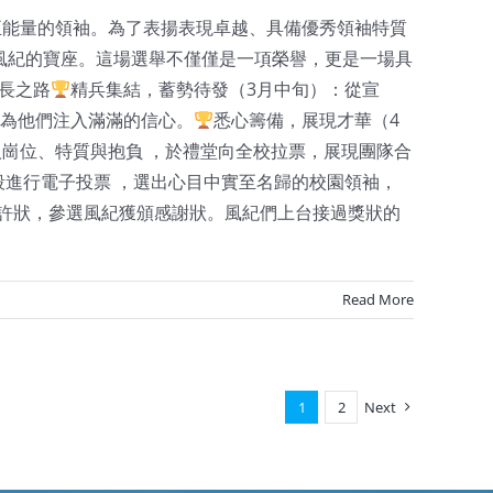
正能量的領袖。為了表揚表現卓越、具備優秀領袖特質
出風紀的寶座。這場選舉不僅僅是一項榮譽，更是一場具
長之路
精兵集結，蓄勢待發（3月中旬）：從宣
，為他們注入滿滿的信心。
悉心籌備，展現才華（4
人崗位、特質與抱負 ，於禮堂向全校拉票，展現團隊合
段進行電子投票 ，選出心目中實至名歸的校園領袖，
嘉許狀，參選風紀獲頒感謝狀。風紀們上台接過獎狀的
Read More
1
2
Next