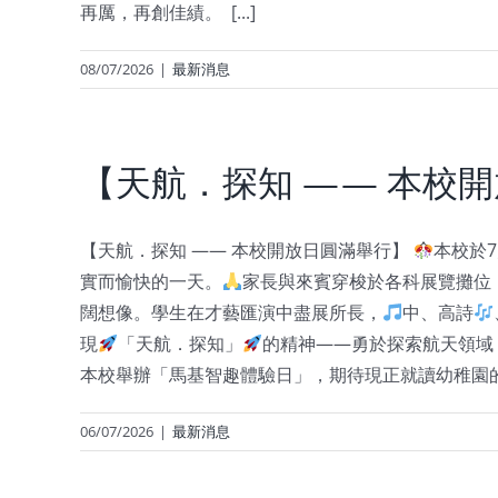
再厲，再創佳績。 [...]
08/07/2026
|
最新消息
【天航．探知 —— 本校
【天航．探知 —— 本校開放日圓滿舉行】
本校於
實而愉快的一天。
家長與來賓穿梭於各科展覽攤位
闊想像。學生在才藝匯演中盡展所長，
中、高詩
現
「天航．探知」
的精神——勇於探索航天領域
本校舉辦「馬基智趣體驗日」，期待現正就讀幼稚園的小朋
06/07/2026
|
最新消息