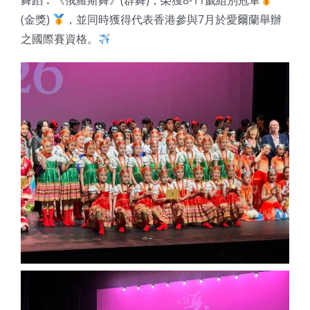
舞蹈︰《俄羅斯舞》(群舞)，榮獲8-11歲組別冠軍
(金獎)
，並同時獲得代表香港參與7月於愛爾蘭舉辦
之國際賽資格。