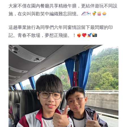
大家不僅在園內餐廳共享精緻午膳，更結伴遊玩不同設
施，在尖叫與歡笑中編織難忘回憶。
這趟畢業旅行為同學們六年同窗情誼留下最閃耀的印
記。青春不散場，夢想正飛揚。！