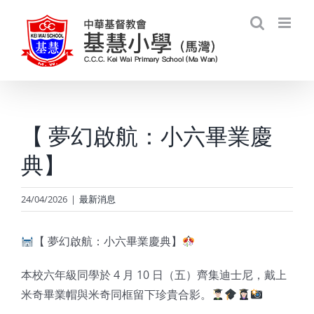
Skip
to
content
【 夢幻啟航：小六畢業慶
典】
24/04/2026
|
最新消息
【 夢幻啟航：小六畢業慶典】
本校六年級同學於 4 月 10 日（五）齊集迪士尼，戴上
米奇畢業帽與米奇同框留下珍貴合影。