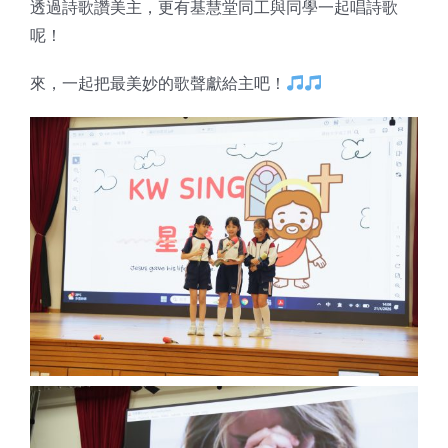
透過詩歌讚美主，更有基慧堂同工與同學一起唱詩歌
呢！
來，一起把最美妙的歌聲獻給主吧！