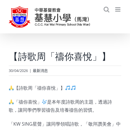
Skip
to
content
【詩歌周「禱你喜悅」】
30/04/2026
|
最新消息
【詩歌周「禱你喜悅」】
「禱你喜悅」
是本年度詩歌周的主題，透過詩
歌，讓同學們學習禱告及培養禱告的習慣。
「KW SING星聲」讓同學領唱詩歌，「敬拜讚美會」中