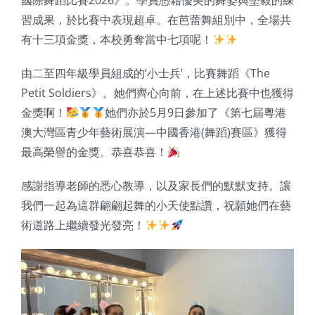
國際舞蹈比賽2026》。學員憑藉優美的舞姿與堅毅的練
習成果，於比賽中表現超卓。在芭蕾舞組別中，全場共
有十三項金獎，本校勇奪當中七項呢！
由二至四年級學員組成的‘小士兵’，比賽舞蹈《The
Petit Soldiers》。她們齊心向前，在上述比賽中也獲得
金獎啊！
她們亦於5月9日參加了《第七屆粵港
澳大灣區青少年藝術展演—中國香港(舞蹈)賽區》獲得
最高榮譽的金獎。恭喜恭喜！
感謝指導老師的悉心教導，以及家長們的默默支持。讓
我們一起為這群翩翩起舞的小天使點讚，祝願她們在藝
術道路上繼續發光發亮！