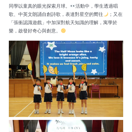
同學以童真的眼光探索月球。
活動中，學生透過唱
歌、中英文朗誦自創詩歌，表達對星空的嚮往
；又在
「張衝認識遊戲」中加深對航天知識的理解，寓學於
樂，啟發好奇心與創意。