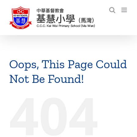
Skip
to
content
Oops, This Page Could
Not Be Found!
404