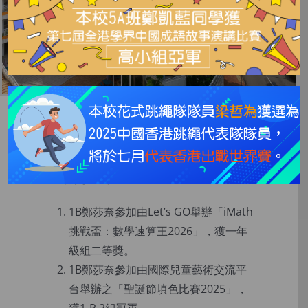
學生成就(2026年3月)
學生得獎名單如下﹕
1B鄭莎奈參加由Let’s GO舉辦「iMath
挑戰盃：數學速算王2026」，獲一年
級組二等獎。
1B鄭莎奈參加由國際兒童藝術交流平
台舉辦之「聖誕節填色比賽2025」，