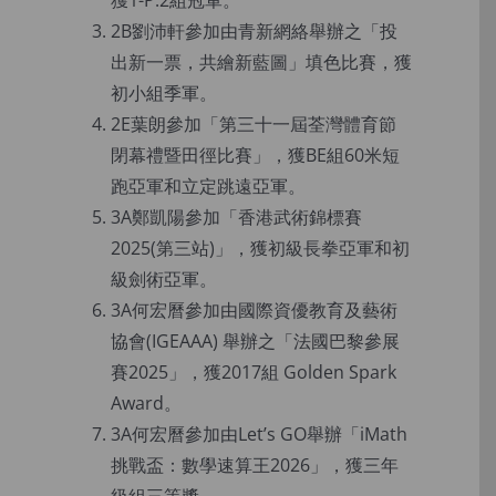
獲1-P.2組冠軍。
2B劉沛軒參加由青新網絡舉辦之「投
出新一票，共繪新藍圖」填色比賽，獲
初小組季軍。
2E葉朗參加「第三十一屆荃灣體育節
閉幕禮暨田徑比賽」，獲BE組60米短
跑亞軍和立定跳遠亞軍。
3A鄭凱陽參加「香港武術錦標賽
2025(第三站)」，獲初級長拳亞軍和初
級劍術亞軍。
3A何宏曆參加由國際資優教育及藝術
協會(IGEAAA) 舉辦之「法國巴黎參展
賽2025」，獲2017組 Golden Spark
Award。
3A何宏曆參加由Let’s GO舉辦「iMath
挑戰盃：數學速算王2026」，獲三年