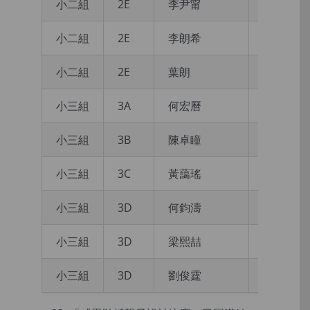
小二組
2E
李尹甯
一等金獎
小二組
2E
李朗希
一等金獎
小二組
2E
葉朗
一等金獎
小三組
3A
何宏曆
一等金獎
小三組
3B
陳卓瞳
一等金獎
小三組
3C
黃藹瑤
銀獎
小三組
3D
何鈞濤
金獎
小三組
3D
梁熙喆
金獎
小三組
3D
劉俊霆
金獎