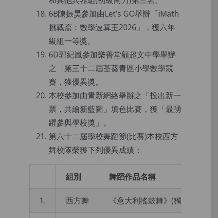
和其他兵器組(初級南刀)第三名。
6B陳振昊參加由Let’s GO舉辦「iMath
挑戰盃：數學速算王2026」，獲六年
級組一等獎。
6D郭紀嵐參加樂善堂顧超文中學舉辦
之「第三十二屆荃葵青區小學數學競
賽，獲優異獎。
本校參加由青新網絡舉辦之「投出新一
票，共繪新藍圖」填色比賽，獲「最踴
躍參與學校獎」。
第六十二屆學校舞蹈節(比賽)本校西方
舞校隊榮獲下列優異成績：
組別
舞蹈作品名稱
1.
西方舞
《意大利搖鼓舞》(獨舞)