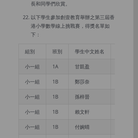
長和同學們欣賞。
以下學生參加創壹教育舉辦之第三屆香
港小學數學線上挑戰賽，得獎名單如
下：
組別
班別
學生中文姓名
獲得獎項
小一組
1A
甘凱盈
一等金獎
小一組
1B
鄭莎奈
一等金獎
小一組
1B
孫梓晉
金獎
小一組
1B
賴文軒
金獎
小一組
1B
付婉晴
銀獎