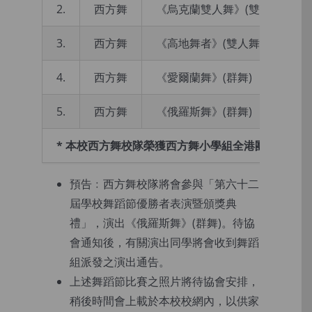
2.
西方舞
《烏克蘭雙人舞》(雙人舞)
3.
西方舞
《高地舞者》(雙人舞)
4.
西方舞
《愛爾蘭舞》(群舞)
5.
西方舞
《俄羅斯舞》(群舞)
*
本校西方舞校隊榮獲西方舞小學組全港團體冠軍。
預告﹕西方舞校隊將會參與「第六十二
屆學校舞蹈節優勝者表演暨頒獎典
禮」，演出《俄羅斯舞》(群舞)。待協
會通知後，有關演出同學將會收到舞蹈
組派發之演出通告。
上述舞蹈節比賽之照片將待協會安排，
稍後時間會上載於本校校網內，以供家