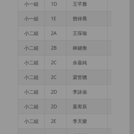
小一組
1D
王芊雅
金獎
小一組
1E
鄧倬喬
一等金獎
小二組
2A
王琛瑜
金獎
小二組
2B
林鍵衡
一等金獎
小二組
2C
余嘉純
一等金獎
小二組
2C
梁世聰
一等金獎
小二組
2D
李詠渝
一等金獎
小二組
2D
葉宥辰
一等金獎
小二組
2E
李天樂
一等金獎