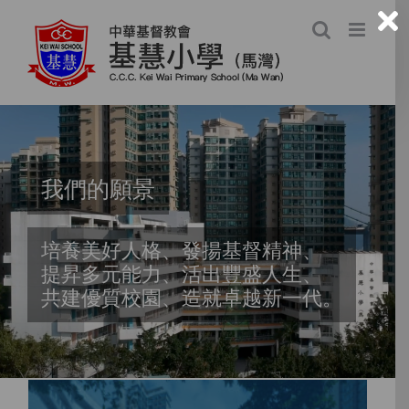
Skip
to
content
我們的願景
培養美好人格、發揚基督精神、
提昇多元能力、活出豐盛人生、
共建優質校園、造就卓越新一代。