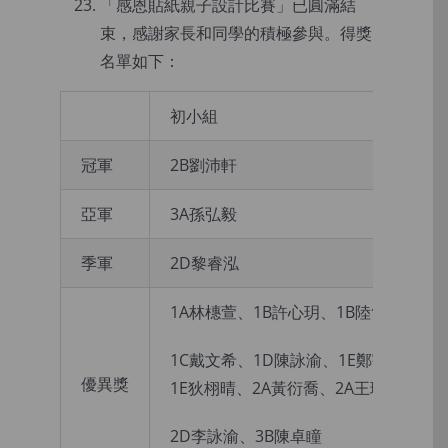
「感恩貼紙親子設計比賽」已圓滿結
束，感謝家長和同學的積極參與。得獎
名單如下：
初小組
冠軍
2B劉沛軒
亞軍
3A孫弘毅
季軍
2D黎睿泓
1A林橞萱、1B許心玥、1B陸雋熹、
1C戴文希、1D陳詠渝、1E鄭宇堯、
優異獎
1E狄栩晴、2A黃衍喬、2A王琛瑜、
2D李詠渝、3B陳卓瞳