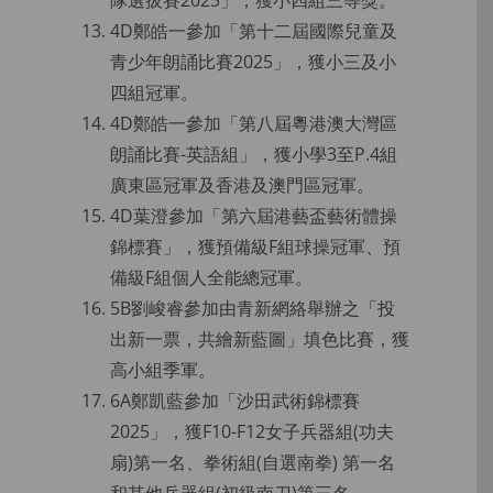
隊選拔賽2025」，獲小四組三等獎。
4D鄭皓一參加「第十二屆國際兒童及
青少年朗誦比賽2025」，獲小三及小
四組冠軍。
4D鄭皓一參加「第八屆粵港澳大灣區
朗誦比賽-英語組」，獲小學3至P.4組
廣東區冠軍及香港及澳門區冠軍。
4D葉澄參加「第六屆港藝盃藝術體操
錦標賽」，獲預備級F組球操冠軍、預
備級F組個人全能總冠軍。
5B劉峻睿參加由青新網絡舉辦之「投
出新一票，共繪新藍圖」填色比賽，獲
高小組季軍。
6A鄭凱藍參加「沙田武術錦標賽
2025」，獲F10-F12女子兵器組(功夫
扇)第一名、拳術組(自選南拳) 第一名